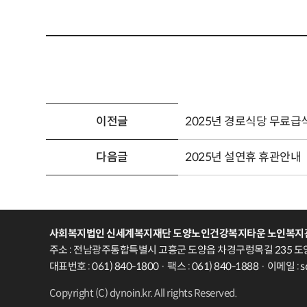
이전글
2025년 경로식당 무료급
다음글
2025년 설연휴 휴관안내
사회복지법인 신세계복지재단 도양노인건강복지타운 노인복지
주소 : 전남광주통합특별시 고흥군 도양읍 차경구렁목길 235 도
대표번호 : 061) 840-1800 · 팩스 : 061) 840-1888 · 이메일 :
Copyright (C) dynoin.kr. All rights Reserved.