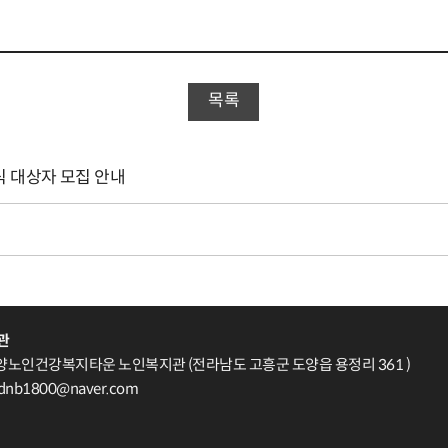
목록
식 대상자 모집 안내
관
양노인건강복지타운 노인복지관 (전라남도 고흥군 도양읍 용정리 361 )
 sdnb1800@naver.com