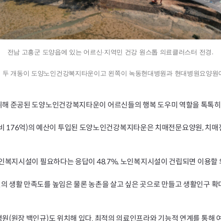
전남 고흥군 도양읍에 있는 어르신·지역민 건강 원스톱 의료클러스터 전경.
물 두 개동이 도양노인건강복지타운이고 왼쪽이 녹동현대병원과 현대병원요양원이
해 준공된 도양노인건강복지타운이 어르신들의 행복 도우미 역할을 톡톡히 
억, 군비 176억)의 예산이 투입된 도양노인건강복지타운은 치매전문요양원,
인복지시설이 필요하다는 응답이 48.7%, 노인복지시설이 건립되면 이용할 의
 생활 만족도를 높임은 물론 농촌을 살고 싶은 곳으로 만들고 생활인구 확
원(원장 백인규)도 위치해 있다. 최적의 의료인프라와 기능적 연계를 통해 