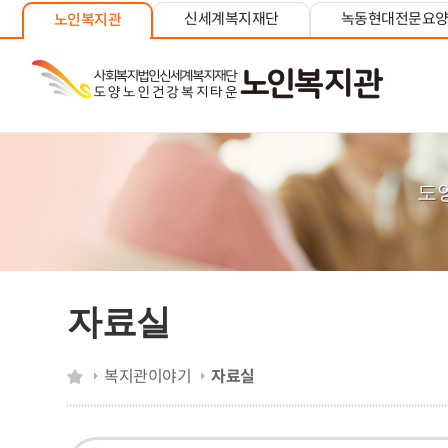
신세계복지재단
녹동현대전문요
노인복지관
도
자료실
복지관이야기
자료실