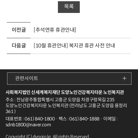
목록
이전글
[추석연휴 휴관안내]
다음글
[10월 휴관안내] 복지관 휴관 사전 안내
관련사이트
사회복지법인 신세계복지재단 도양노인건강복지타운 노인복지관
주소 : 전남광주통합특별시 고흥군 도양읍 차경구렁목길 235
도양노인건강복지타운 노인복지관 (전라남도 고흥군 도양읍 용정리
361 )
대표번호 : 061) 840-1800 · 팩스 : 061) 840-1888 · 이메일 :
sdnb1800@naver.com
Copyright (C) dynoin.kr. All rights Reserved.