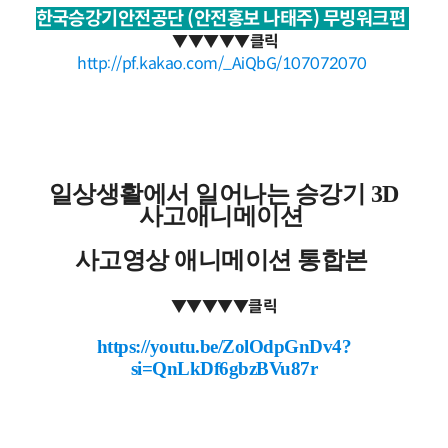
한국승강기안전공단 (안전홍보 나태주) 무빙워크편
▼
▼
▼
▼
▼클릭
http://pf.kakao.com/_AiQbG/107072070
일상생활에서 일어나는 승강기 3D
사고애니메이션
사고영상 애니메이션 통합본
▼
▼
▼
▼
▼클릭
https://youtu.be/ZolOdpGnDv4?
si=QnLkDf6gbzBVu87r